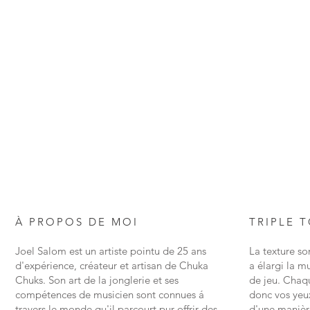
À PROPOS DE MOI
TRIPLE 
Joel Salom est un artiste pointu de 25 ans
La texture s
d'expérience, créateur et artisan de Chuka
a élargi la mu
Chuks. Son art de la jonglerie et ses
de jeu. Chaq
compétences de musicien sont connues á
donc vos yeux
travers le monde qu'il parcourt pur offrir des
d'une manièr