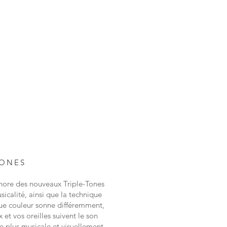
TONES
onore des nouveaux Triple-Tones
sicalité, ainsi que la technique
ue couleur sonne différemment,
 et vos oreilles suivent le son
e plus musicale et visuellement