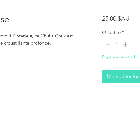
sse
Prix
25,00 $AU
Quantité
*
 mm à l'intérieur, ce Chuka Chuk est
e croustillante profonde.
Rupture de stock
Me notifier lor