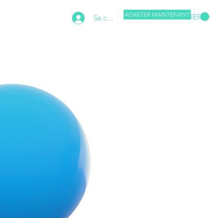
ACHETER MAINTENANT
PANIER
Se connecter
of Joel Salom
More