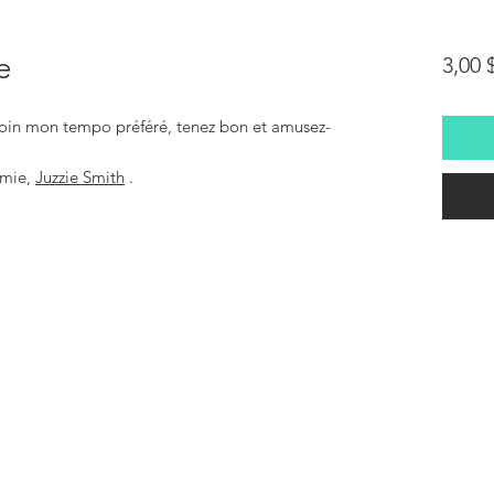
e
3,00
oin mon tempo préféré, tenez bon et amusez-
amie,
Juzzie Smith
.