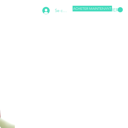
ACHETER MAINTENANT
PANIER
Se connecter
of Joel Salom
More